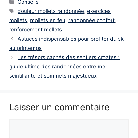
Catégories
Conseils
Étiquettes
douleur mollets randonnée
,
exercices
mollets
,
mollets en feu
,
randonnée confort
,
renforcement mollets
Astuces indispensables pour profiter du ski
au printemps
Les trésors cachés des sentiers croates :
guide ultime des randonnées entre mer
scintillante et sommets majestueux
Laisser un commentaire
Commentaire