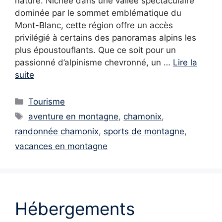
nature. Nichée dans une vallée spectaculaire
dominée par le sommet emblématique du
Mont-Blanc, cette région offre un accès
privilégié à certains des panoramas alpins les
plus époustouflants. Que ce soit pour un
passionné d’alpinisme chevronné, un …
Lire la
suite
Catégories
Tourisme
Étiquettes
aventure en montagne
,
chamonix
,
randonnée chamonix
,
sports de montagne
,
vacances en montagne
Hébergements