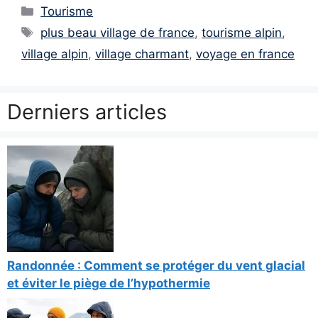
Catégories
Tourisme
Étiquettes
plus beau village de france
,
tourisme alpin
,
village alpin
,
village charmant
,
voyage en france
Derniers articles
Randonnée : Comment se protéger du vent glacial
et éviter le piège de l’hypothermie