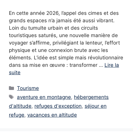
En cette année 2026, l’appel des cimes et des
grands espaces n’a jamais été aussi vibrant.
Loin du tumulte urbain et des circuits
touristiques saturés, une nouvelle manière de
voyager s’affirme, privilégiant la lenteur, l’effort
physique et une connexion brute avec les
éléments. L’idée est simple mais révolutionnaire
dans sa mise en œuvre : transformer …
Lire la
suite
Catégories
Tourisme
Étiquettes
aventure en montagne
,
hébergements
d'altitude
,
refuges d'exception
,
séjour en
refuge
,
vacances en altitude