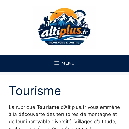
Aller
au
contenu
MENU
Tourisme
La rubrique
Tourisme
d’Altiplus.fr vous emmène
à la découverte des territoires de montagne et
de leur incroyable diversité. Villages d’altitude,
stations, vallées préservées, massifs