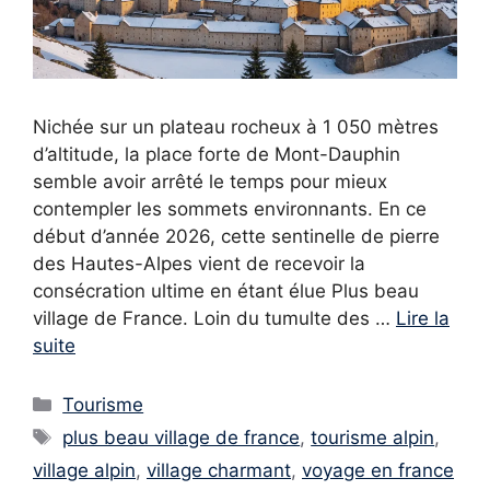
Nichée sur un plateau rocheux à 1 050 mètres
d’altitude, la place forte de Mont-Dauphin
semble avoir arrêté le temps pour mieux
contempler les sommets environnants. En ce
début d’année 2026, cette sentinelle de pierre
des Hautes-Alpes vient de recevoir la
consécration ultime en étant élue Plus beau
village de France. Loin du tumulte des …
Lire la
suite
Catégories
Tourisme
Étiquettes
plus beau village de france
,
tourisme alpin
,
village alpin
,
village charmant
,
voyage en france