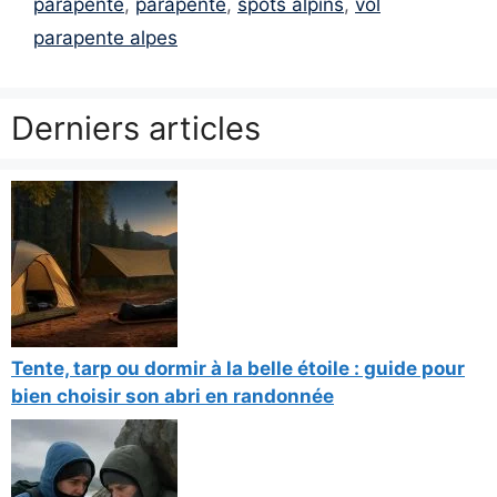
parapente
,
parapente
,
spots alpins
,
vol
parapente alpes
Derniers articles
Tente, tarp ou dormir à la belle étoile : guide pour
bien choisir son abri en randonnée