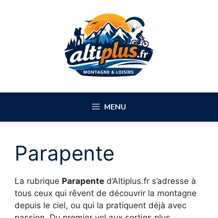
Aller
au
contenu
MENU
Parapente
La rubrique
Parapente
d’Altiplus.fr s’adresse à
tous ceux qui rêvent de découvrir la montagne
depuis le ciel, ou qui la pratiquent déjà avec
passion. Du premier vol aux sorties plus