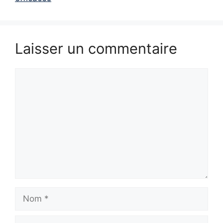
Laisser un commentaire
Commentaire
Nom
E-