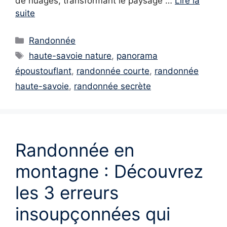
de nuages, transformant le paysage …
Lire la
suite
Catégories
Randonnée
Étiquettes
haute-savoie nature
,
panorama
époustouflant
,
randonnée courte
,
randonnée
haute-savoie
,
randonnée secrète
Randonnée en
montagne : Découvrez
les 3 erreurs
insoupçonnées qui