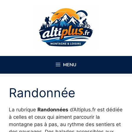
Aller
au
contenu
MENU
Randonnée
La rubrique
Randonnées
d’Altiplus.fr est dédiée
à celles et ceux qui aiment parcourir la
montagne pas à pas, au rythme des sentiers et
des paysages. Des balades accessibles aux