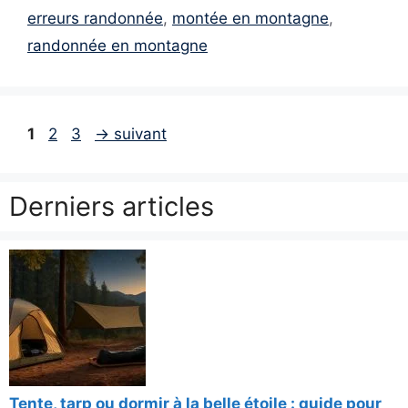
erreurs randonnée
,
montée en montagne
,
randonnée en montagne
Page
Page
Page
1
2
3
→
suivant
Derniers articles
Tente, tarp ou dormir à la belle étoile : guide pour