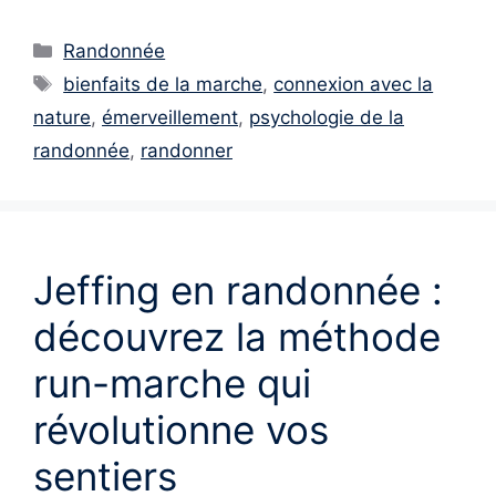
Catégories
Randonnée
Étiquettes
bienfaits de la marche
,
connexion avec la
nature
,
émerveillement
,
psychologie de la
randonnée
,
randonner
Jeffing en randonnée :
découvrez la méthode
run-marche qui
révolutionne vos
sentiers