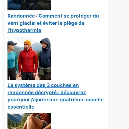
Randonnée : Comment se protéger du
vent glacial et éviter le piège de
l’hypothermie
Le système des 3 couches en
randonnée décrypté : découvrez
pourquoi j’ajoute une quatrième couche
essentielle