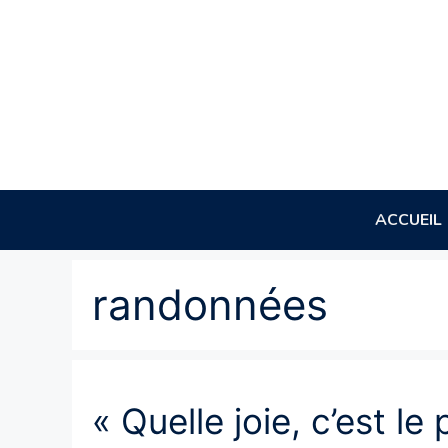
Aller
au
contenu
ACCUEIL
randonnées
« Quelle joie, c’est le 