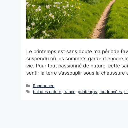
Le printemps est sans doute ma période favo
suspendu où les sommets gardent encore leu
vie. Pour tout passionné de nature, cette sa
sentir la terre s’assouplir sous la chaussure
Catégories
Randonnée
Étiquettes
balades nature
,
france
,
printemps
,
randonnées
,
s