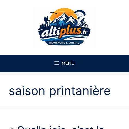
Aller
au
contenu
MENU
saison printanière