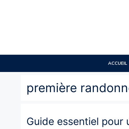
Aller
au
contenu
ACCUEIL
première randon
Guide essentiel pour