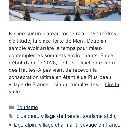
Nichée sur un plateau rocheux à 1 050 mètres
d’altitude, la place forte de Mont-Dauphin
semble avoir arrêté le temps pour mieux
contempler les sommets environnants. En ce
début d’année 2026, cette sentinelle de pierre
des Hautes-Alpes vient de recevoir la
consécration ultime en étant élue Plus beau
village de France. Loin du tumulte des …
Lire la
suite
Catégories
Tourisme
Étiquettes
plus beau village de france
,
tourisme alpin
,
village alpin
,
village charmant
,
voyage en france