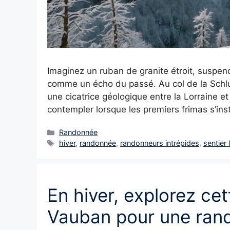
Imaginez un ruban de granite étroit, suspend
comme un écho du passé. Au col de la Schlu
une cicatrice géologique entre la Lorraine et
contempler lorsque les premiers frimas s’ins
Catégories
Randonnée
Étiquettes
hiver
,
randonnée
,
randonneurs intrépides
,
sentier
En hiver, explorez cett
Vauban pour une rand