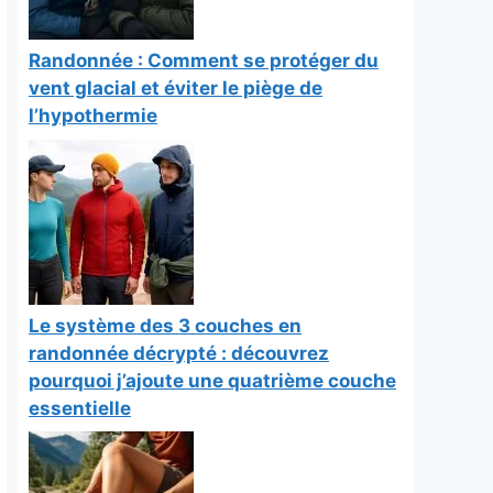
Randonnée : Comment se protéger du
vent glacial et éviter le piège de
l’hypothermie
Le système des 3 couches en
randonnée décrypté : découvrez
pourquoi j’ajoute une quatrième couche
essentielle