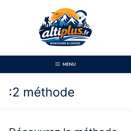
Aller
au
contenu
MENU
:2 méthode