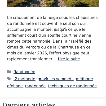
Le craquement de la neige sous les chaussures
de randonnée est souvent le seul son qui
accompagne la montée, jusqu’à ce que le
sifflement court d’un souffle court ne vienne
rompre cette harmonie. Dans l’air raréfié des
cimes du Vercors ou de la Chartreuse en ce
mois de janvier 2026, l’effort physique peut
rapidement transformer …
Lire la suite
Catégories
Randonnée
Étiquettes
:2 méthode
,
gravir les sommets
,
méthode
afghane
,
randonnée
,
techniques de randonnée
Derniers articles