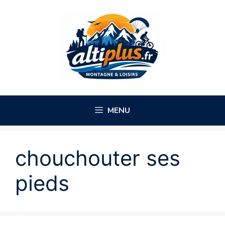
Aller
au
contenu
MENU
chouchouter ses
pieds