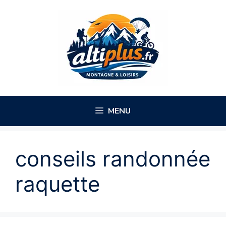
Aller
au
contenu
MENU
conseils randonnée
raquette