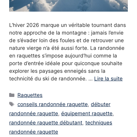
L’hiver 2026 marque un véritable tournant dans
notre approche de la montagne : jamais l’envie
de s’évader loin des foules et de retrouver une
nature vierge n’a été aussi forte. La randonnée
en raquettes s’impose aujourd’hui comme la
porte d’entrée idéale pour quiconque souhaite
explorer les paysages enneigés sans la
technicité du ski de randonnée. …
Lire la suite
Catégories
Raquettes
Étiquettes
conseils randonnée raquette
,
débuter
randonnée raquette
,
équipement raquette
,
randonnée raquette débutant
,
techniques
randonnée raquette