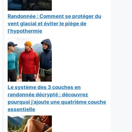
Randonnée : Comment se protéger du
vent glacial et éviter le piège de
l’hypothermie
Le système des 3 couches en
randonnée décrypté : découvrez
pourquoi j’ajoute une quatrième couche
essentielle