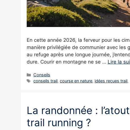
En cette année 2026, la ferveur pour les cim
manière privilégiée de communier avec les g
au refuge après une longue journée, j’entends
dure. Courir en montagne ne se …
Lire la su
Catégories
Conseils
Étiquettes
conseils trail
,
course en nature
,
idées reçues trail
,
La randonnée : l’atout
trail running ?