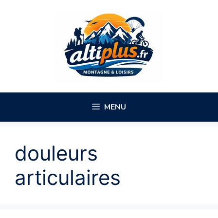
Aller
au
contenu
MENU
douleurs
articulaires