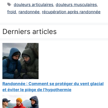
Étiquettes
douleurs articulaires
,
douleurs musculaires
,
froid
,
randonnée
,
récupération après randonnée
Derniers articles
Randonnée : Comment se protéger du vent glacial
et éviter le piège de l’hypothermie