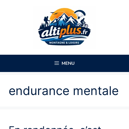
Aller
au
contenu
MENU
endurance mentale