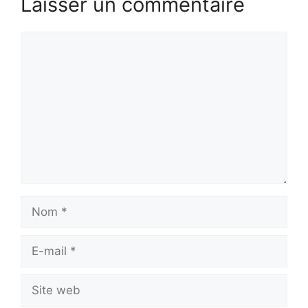
Laisser un commentaire
Commentaire
Nom
E-
mail
Site
web