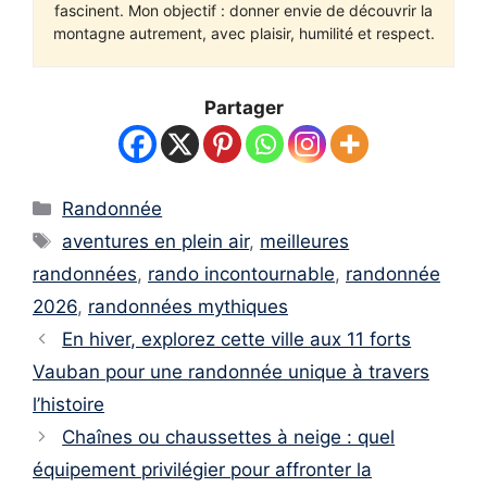
fascinent. Mon objectif : donner envie de découvrir la
montagne autrement, avec plaisir, humilité et respect.
Partager
Catégories
Randonnée
Étiquettes
aventures en plein air
,
meilleures
randonnées
,
rando incontournable
,
randonnée
2026
,
randonnées mythiques
En hiver, explorez cette ville aux 11 forts
Vauban pour une randonnée unique à travers
l’histoire
Chaînes ou chaussettes à neige : quel
équipement privilégier pour affronter la