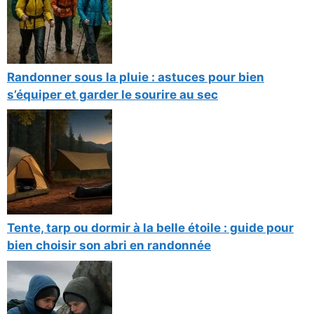
Randonner sous la pluie : astuces pour bien
s’équiper et garder le sourire au sec
Tente, tarp ou dormir à la belle étoile : guide pour
bien choisir son abri en randonnée