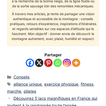
à la recherche de la bonne neige, de la ligne fluide ou
de la sortie sauvage loin des remontées mécaniques.
À travers mes articles, je tente de partager une vision
authentique et accessible de la montagne : conseils
pratiques, retours d’expérience, inspirations d’itinéraires
et regards sensibles sur ces espaces d’altitude qui le
fascinent. Mon objectif : donner envie de découvrir la
montagne autrement, avec plaisir, humilité et respect.
Partager
Catégories
Conseils
Étiquettes
alliance unique
,
exercice physique
,
fitness
,
marche
,
pilates
Découvrez 5 lacs magnifiques en France qui
invitent à la randonnée toute l’année