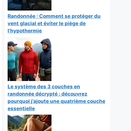
Randonnée : Comment se protéger du
vent glacial et éviter le piège de
l’hypothermie
Le système des 3 couches en
randonnée décrypté : découvrez
pourquoi j’ajoute une quatrième couche
essentielle