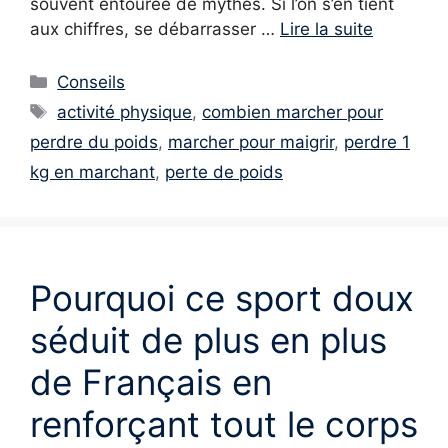
souvent entourée de mythes. Si l’on s’en tient
aux chiffres, se débarrasser …
Lire la suite
Catégories
Conseils
Étiquettes
activité physique
,
combien marcher pour
perdre du poids
,
marcher pour maigrir
,
perdre 1
kg en marchant
,
perte de poids
Pourquoi ce sport doux
séduit de plus en plus
de Français en
renforçant tout le corps