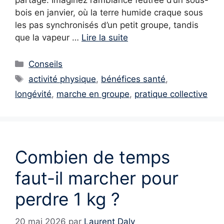
bois en janvier, où la terre humide craque sous
les pas synchronisés d’un petit groupe, tandis
que la vapeur …
Lire la suite
Catégories
Conseils
Étiquettes
activité physique
,
bénéfices santé
,
longévité
,
marche en groupe
,
pratique collective
Combien de temps
faut-il marcher pour
perdre 1 kg ?
20 mai 2026
par
Laurent Daly