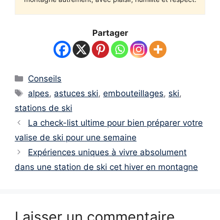
Partager
Catégories
Conseils
Étiquettes
alpes
,
astuces ski
,
embouteillages
,
ski
,
stations de ski
La check-list ultime pour bien préparer votre
valise de ski pour une semaine
Expériences uniques à vivre absolument
dans une station de ski cet hiver en montagne
Laisser un commentaire