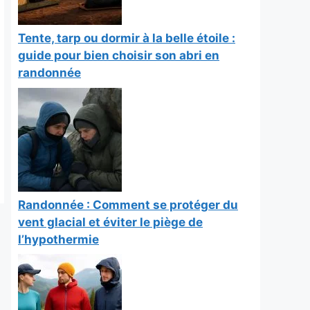
Tente, tarp ou dormir à la belle étoile :
guide pour bien choisir son abri en
randonnée
Randonnée : Comment se protéger du
vent glacial et éviter le piège de
l’hypothermie