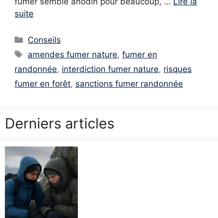
fumer semble anodin pour beaucoup, …
Lire la
suite
Catégories
Conseils
Étiquettes
amendes fumer nature
,
fumer en
randonnée
,
interdiction fumer nature
,
risques
fumer en forêt
,
sanctions fumer randonnée
Derniers articles