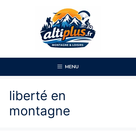
Aller
au
contenu
MENU
liberté en
montagne