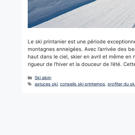
Le ski printanier est une période exception
montagnes enneigées. Avec l’arrivée des bea
haut dans le ciel, skier en avril et même e
rigueur de l’hiver et la douceur de l’été. Cet
Catégories
Ski alpin
Étiquettes
astuces ski
,
conseils ski printemps
,
profiter du sk