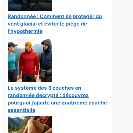
Randonnée : Comment se protéger du
vent glacial et éviter le piège de
l’hypothermie
Le système des 3 couches en
randonnée décrypté : découvrez
pourquoi j’ajoute une quatrième couche
essentielle