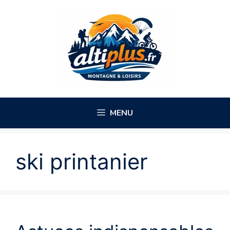
Aller
au
contenu
MENU
ski printanier