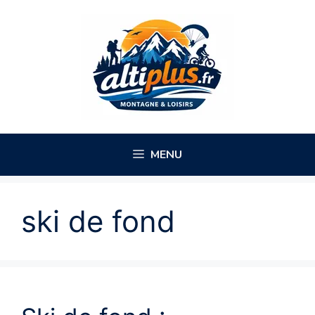
Aller
au
contenu
MENU
ski de fond