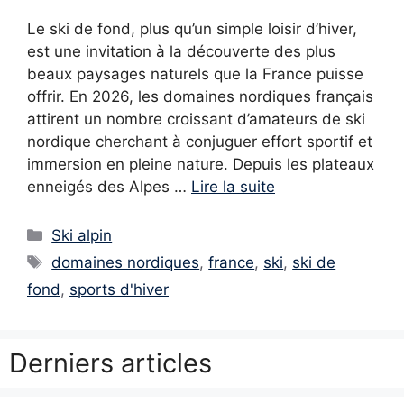
Le ski de fond, plus qu’un simple loisir d’hiver,
est une invitation à la découverte des plus
beaux paysages naturels que la France puisse
offrir. En 2026, les domaines nordiques français
attirent un nombre croissant d’amateurs de ski
nordique cherchant à conjuguer effort sportif et
immersion en pleine nature. Depuis les plateaux
enneigés des Alpes …
Lire la suite
Catégories
Ski alpin
Étiquettes
domaines nordiques
,
france
,
ski
,
ski de
fond
,
sports d'hiver
Derniers articles