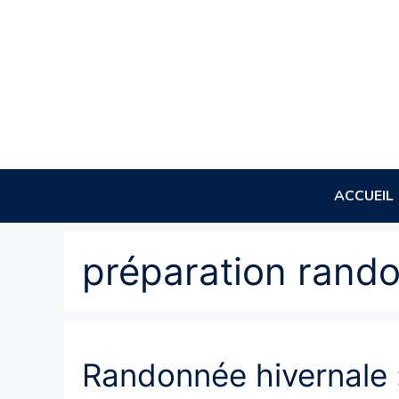
Aller
au
contenu
ACCUEIL
préparation rand
Randonnée hivernale 