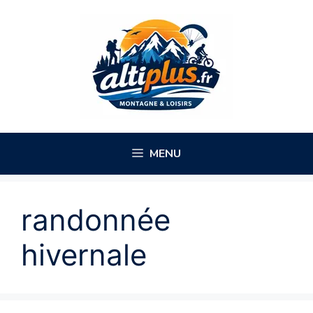
Aller
au
contenu
MENU
randonnée
hivernale