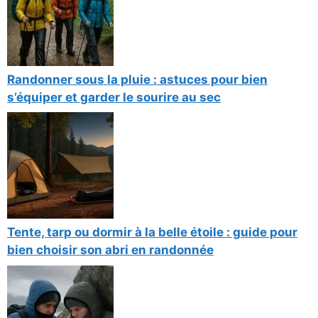
Randonner sous la pluie : astuces pour bien
s’équiper et garder le sourire au sec
Tente, tarp ou dormir à la belle étoile : guide pour
bien choisir son abri en randonnée